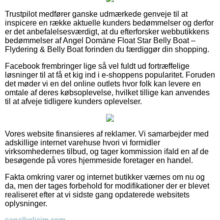
Trustpilot medfører ganske udmærkede genveje til at
inspicere en række aktuelle kunders bedømmelser og derfor
er det anbefalelsesværdigt, at du efterforsker webbutikkens
bedømmelser af Angel Domäne Float Star Belly Boat –
Flydering & Belly Boat forinden du færdiggør din shopping.
Facebook frembringer lige så vel fuldt ud fortræffelige
løsninger til at få et kig ind i e-shoppens popularitet. Foruden
det møder vi en del online outlets hvor folk kan levere en
omtale af deres købsoplevelse, hvilket tillige kan anvendes
til at afveje tidligere kunders oplevelser.
Vores website finansieres af reklamer. Vi samarbejder med
adskillige internet varehuse hvori vi formidler
virksomhedernes tilbud, og tager kommission ifald en af de
besøgende på vores hjemmeside foretager en handel.
Fakta omkring varer og internet butikker værnes om nu og
da, men der tages forbehold for modifikationer der er blevet
realiseret efter at vi sidste gang opdaterede websitets
oplysninger.