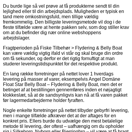
Du burde lige så vel prøve at få produkterne sendt til din
lejlighed eller til din arbejdsplads. Muligheden er typisk en
tand mere omkostningsfuld, men tillige vældig
fremkommelig. Den billigste leveringsmetode vil dog i de
fleste tilfælde være at hente pakken selv, som dog stiller krav
om at du befinder dig nær online webshoppens
arbejdslager.
Fragtperioden på Fiske Tilbehør > Flydering & Belly Boat
kan være vældig vigtig ifald vi står og skal bruge din ordre
om få sekunder, og derfor er det rigtig fornuftigt at man
studerer leveringstidspunktet for det respektive produkt.
En lang række forretninger på nettet lover 1 hverdags
levering på masser af varer, eksempelvis Angel Domäne
Float Star Belly Boat – Flydering & Belly Boat, men det er
betinget af at bestillingen gennemføres inden et nøjagtigt
klokkeslæt, så at de sandsynligvis kan nå at få varen pakket
før lagermedarbejderne holder fyraften.
Nogle enkelte forretninger på nettet tilbyder gebyrfri levering,
men i mange tilfælde afkræver det at der aftages for en
konkret pris. Ellers burde du udvælge den mest betalelige
metode til levering, der oftest – uafhængig om du opholder
sig i Silkeborg, Nyborg eller Bjerringbro – vil være at få bragt