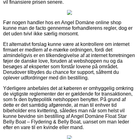
vil finansiere prisen senere.
Før nogen handler hos en Angel Domäne online shop
kunne man de facto gennemse forhandlerens regler, dog er
det uden tvivl ikke særlig morsomt.
Et alternativt forslag kunne være at kontrollere om internet
firmaet er medlem af e-mærke ordningen, fordi det
almindeligvis er en tilkendegivelse af at internet forretningen
føjer de danske love, foruden at webshoppen nu og da
besøges af eksperter som forstår lovene på området.
Derudover tilbydes du chance for support, såfremt du
oplever udfordringer med din bestilling.
Yderligere anbefales det at køberen er omhyggelig omkring
de vigtigste reglementer der er gældende for transaktionen,
som fx den byttepolitik netshoppen benytter. På grund af
dette er det samtidig afgørende, at man til enhver tid
bibeholder ens kvittering, således man når som helst vil
kunne bevidne sin bestilling af Angel Domäne Float Star
Belly Boat – Flydering & Belly Boat, uanset om man leder
efter en vare til en kvinde eller mand.