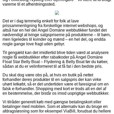
varerne til et afhentningssted.
Det er i dag temmelig enkelt for folk at lave
prissammenligning fra forskellige internet webshops, og
altså har en hel del Angel Domäne webbutikker fundet det
nødvendigt at tvinge salgspriserne på produkterne – til børn,
men ligeledes til kvinder og mænd – en hel del, og endda
nogle gange love fragt uden gebyr.
Til gengæld kan det imidlertid blive tiden værd at analysere
nogle få webbutikker efter rabatkoder på Angel Domäne
Float Star Belly Boat – Flydering & Belly Boat før du køber,
sådan at du er velinformeret til at få fat i den bedste pris.
Du skal dog være obs på, at hvis en butik på nettet
forhandler deres produkter til en salgspris der kan virke
uhørt letkøbt, så er det undertiden være et faresignal om en
falsk e-forhandler. Shopping med kort er trods alt en del af
en bestemmelse, der bistår os imod uoprigtige webbutikker.
Vi tilråder generelt køb med gængse betalingskort eller
betalinger med mobilen. Som et alternativ kan du bruge en
afdragsløsning som for eksempel ViaBill, forudsat du hellere