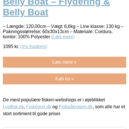
Belly Boat – Flydering &
Belly Boat
– Længde: 120,00cm – Vægt: 6,6kg – Line klasse: 130 kg –
Pakningsstørrelse: 60x30x13cm – Materiale: Cordura,
kontor: 100% Polyester
(Læs mere)
1095
kr.
(Vis fragtpris)
Læs mere »
Køb nu »
De mest populære fiskeri-webshops er i øjeblikket
Lystfisk.dk
,
Fiskegrej.dk
og
Fiskpåkrogen.dk
, som alle har et
stort sortiment til gode priser.