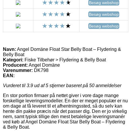
Besøg webshop
Besøg webshop
Besøg webshop
Navn:
Angel Domäne Float Star Belly Boat – Flydering &
Belly Boat
Kategori:
Fiske Tilbehør > Flydering & Belly Boat
Producent:
Angel Domäne
Varenummer:
DK798
EAN:
Vurderet til
3.9
ud af 5 stjerner baseret på
50
anmeldelser
En stor portion firmaer på nettet giver i vore dage mange
forskellige leveringsmodeller. En der er meget populær er nu
om dage at få leveret til et afhentningssted, så du selv kan
hente din pakke præcis når det passer dig. Den er jo virkelig
nem, samt typisk tillige den mest betalelige leveringsmanér
ved køb af Angel Domäne Float Star Belly Boat – Flydering
& Belly Boat.