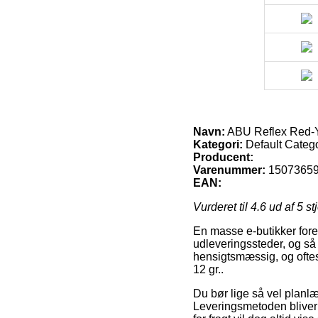
Navn:
ABU Reflex Red-Y
Kategori:
Default Categ
Producent:
Varenummer:
1507365
EAN:
Vurderet til
4.6
ud af 5 st
En masse e-butikker fores
udleveringssteder, og så 
hensigtsmæssig, og ofte
12 gr..
Du bør lige så vel planlægg
Leveringsmetoden bliver 