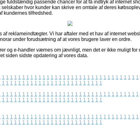
ige fuldstændig passende chancer for at få indtryk af internet s
t selskaber hvor kunder kan skrive en omtale af deres købsoplev
 af kundernes tilfredshed.
s af reklameindtægter. Vi har aftaler med et hav af internet we
norar under forudsætning af at vores brugere laver en ordre.
er og e-handler værnes om jævnligt, men det er ikke muligt for 
ret siden sidste opdatering af vores data.
1
1
1
1
1
1
1
1
1
1
1
1
1
1
1
1
1
1
1
1
1
1
1
1
1
1
1
1
1
1
1
1
1
1
1
1
1
1
1
1
1
1
1
1
1
1
1
1
1
1
1
1
1
1
1
1
1
1
1
1
1
1
1
1
1
1
1
1
1
1
1
1
1
1
1
1
1
1
1
1
1
1
1
1
1
1
1
1
1
1
1
1
1
1
1
1
1
1
1
1
1
1
1
1
1
1
1
1
1
1
1
1
1
1
1
1
1
1
1
1
1
1
1
1
1
1
1
1
1
1
1
1
1
1
1
1
1
1
1
1
1
1
1
1
1
1
1
1
1
1
1
1
1
1
1
1
1
1
1
1
1
1
1
1
1
1
1
1
1
1
1
1
1
1
1
1
1
1
1
1
1
1
1