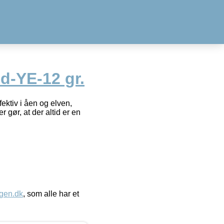
d-YE-12 gr.
ektiv i åen og elven,
 gør, at der altid er en
gen.dk
, som alle har et