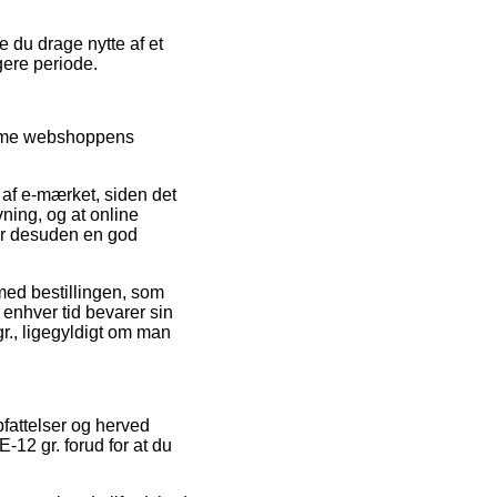
 du drage nytte af et
gere periode.
skimme webshoppens
af e-mærket, siden det
ning, og at online
 er desuden en god
med bestillingen, som
 enhver tid bevarer sin
r., ligegyldigt om man
pfattelser og herved
12 gr. forud for at du