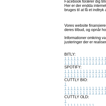
Facebook forærer dig till
Her er der endda interne
bruges til at få et indtryk
Vores website finansiere
deres tilbud, og opnår ho
Informationer omkring var
justeringer der er realise
BITLY:
1
1
1
1
1
1
1
1
1
1
1
1
1
1
1
1
1
1
1
1
1
1
1
1
1
1
SPOTIFY:
1
1
1
1
1
1
1
1
1
1
1
1
1
1
1
1
1
1
1
1
1
1
1
1
1
1
CUTTLY BIO:
1
1
1
1
1
1
1
1
1
1
1
1
1
1
1
1
1
1
1
1
1
1
1
1
1
1
1
CUTTLY OLD:
1
1
1
1
1
1
1
1
1
1
1