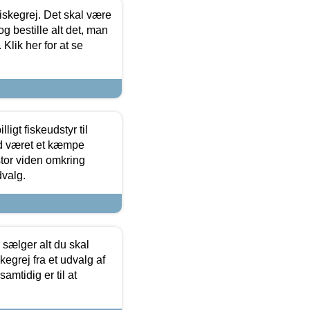
 fiskegrej. Det skal være
og bestille alt det, man
 Klik her for at se
ligt fiskeudstyr til
tid været et kæmpe
stor viden omkring
dvalg.
sælger alt du skal
skegrej fra et udvalg af
samtidig er til at