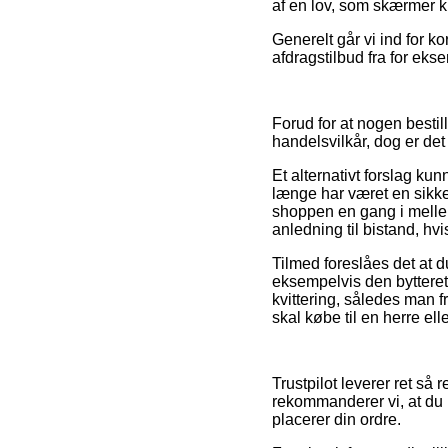
af en lov, som skærmer k
Generelt går vi ind for 
afdragstilbud fra for eks
Forud for at nogen bestil
handelsvilkår, dog er de
Et alternativt forslag k
længe har været en sikker
shoppen en gang i mellem
anledning til bistand, hv
Tilmed foreslåes det at 
eksempelvis den bytteret 
kvittering, således man 
skal købe til en herre el
Trustpilot leverer ret så
rekommanderer vi, at du 
placerer din ordre.