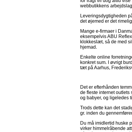
for fragt vil dog altid v
webbutikkens arbejdslag
Leveringsdygtigheden på
det øjemed er det rimeli
Mange e-firmaer i Danmar
eksempelvis ABU Reflex R
klokkeslæt, så de med si
hjemad.
Enkelte online forretning
konkret sum. I øvrigt b
tæt på Aarhus, Frederiksv
Det er efterhånden temmeli
de fleste internet outlet
og babyer, og ligeledes t
Trods dette kan det stad
gr. inden du gennemfører
Du må imidlertid huske på
virker himmelråbende attr