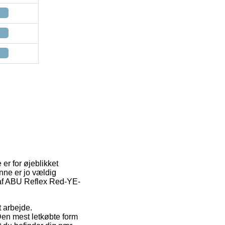
er for øjeblikket
enne er jo vældig
 af ABU Reflex Red-YE-
t arbejde.
Den mest letkøbte form