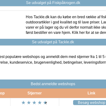
Se udvalget på Fiskpåkrogen.dk
Hos Tackle.dk kan du købe en bred række af fis
outdoorartikler i god kvalitet og til lave priser. L
varer er på lager og du vil derfor normalt ikke sk
først bestiller en vare hjem. Klik her for at se de
Se udvalget på Tackle.dk
t populære webshops og anmeldt dem med stjerner fra 1 til 5 ud
rrelse, kundeservice, brugervenlighed, betingelser, leveringsfor
Bedst anmeldte webshops
op
Stjerner
Link
Besøg webshop