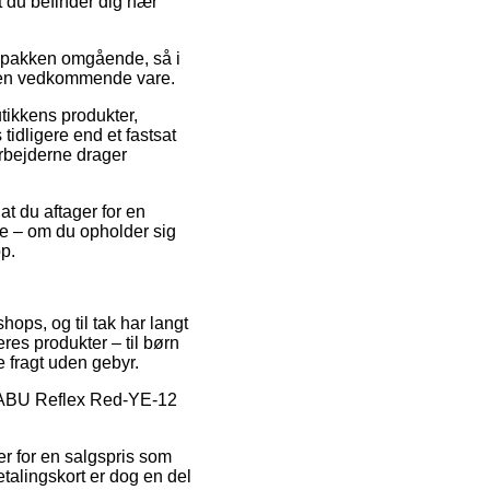
t du befinder dig nær
 pakken omgående, så i
r den vedkommende vare.
tikkens produkter,
idligere end et fastsat
rbejderne drager
at du aftager for en
e – om du opholder sig
op.
hops, og til tak har langt
res produkter – til børn
e fragt uden gebyr.
på ABU Reflex Red-YE-12
rer for en salgspris som
etalingskort er dog en del