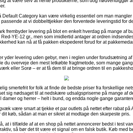
ise sig at være selv at hente produkterne, som dog nødvendiggør a
er.
 Default Category kan være virkelig essentiel om man mangler
g passende at vi dobbelttjekker den forventede leveringstid fo
k frembyder levering på blot en enkelt hverdag på mange af bu
ed-YE-12 gr., men som imidlertid antager at ordren indsendes t
kkerhed kan nå at få pakken ekspederet forud for at pakkemeda
er yder levering uden gebyr, men i reglen under forudsætning af 
urde du overveje den mest letkøbte fragtmetode, som mange gang
ærk eller Sorø – er at få dem til at bringe ordren til en pakkesh
g smertefrit for folk at finde de bedste priser fra forskellige nets
s set sig nødsaget til at nedskære udsalgspriserne på mange af de
il damer og herrer – helt i bund, og endda nogle gange garanter
igvæk være smart at tjekke et par outlets på nettet efter rabat 
 dit køb, sådan at man er sikret at modtage den skarpeste pris.
, at i tilfælde af at en shop på nettet annoncerer bedst i test va
aktiv, så bør det tit være et signal om en falsk butik. Køb med b