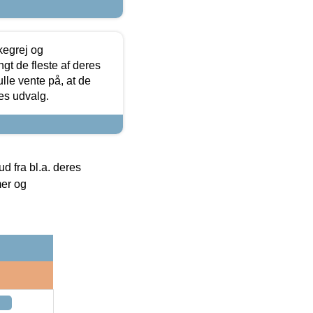
kegrej og
angt de fleste af deres
ulle vente på, at de
res udvalg.
 fra bl.a. deres
mer og