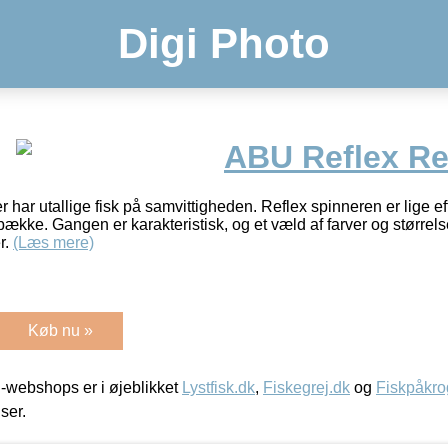
Digi Photo
ABU Reflex Re
 har utallige fisk på samvittigheden. Reflex spinneren er lige eff
ke. Gangen er karakteristisk, og et væld af farver og størrelser
r.
(Læs mere)
Køb nu »
-webshops er i øjeblikket
Lystfisk.dk
,
Fiskegrej.dk
og
Fiskpåkro
iser.