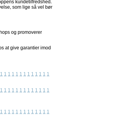
hoppens kundetilfredshed.
else, som lige så vel bør
bshops og promoverer
os at give garantier imod
1
1
1
1
1
1
1
1
1
1
1
1
1
1
1
1
1
1
1
1
1
1
1
1
1
1
1
1
1
1
1
1
1
1
1
1
1
1
1