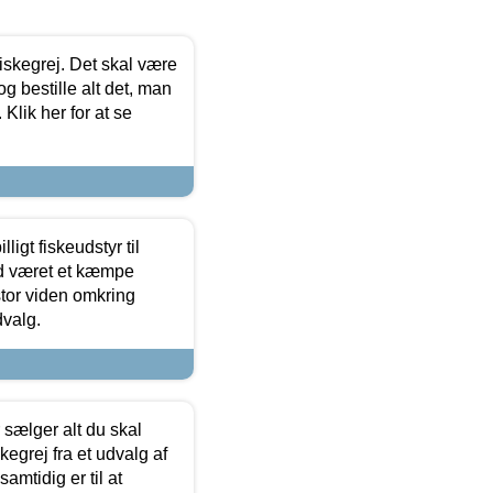
 fiskegrej. Det skal være
og bestille alt det, man
 Klik her for at se
ligt fiskeudstyr til
tid været et kæmpe
stor viden omkring
dvalg.
sælger alt du skal
skegrej fra et udvalg af
samtidig er til at