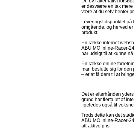
Du bør alternativt forsøge
er desværre en tak mere p
være at du selv henter pr
Leveringstidspunktet på 
omgående, og herved er d
produkt.
En række internet webs
ABU MO Inline-Racer-24 g
har udsigt til at kunne nå
En række online forretning
man beslutte sig for den 
– er at få dem til at bring
Det er efterhånden yderst 
grund har flertallet af in
ligeledes også til voksne
Trods dette kan det stad
ABU MO Inline-Racer-24 g
attraktive pris.