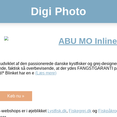
Digi Photo
ABU MO Inline
 udviklet af den passionerede danske kystfisker og grej-design
ende, faktisk så overbevisende, at der ydes FANGSTGARANTI p
ti!* Blinket har en e
(Læs mere)
Køb nu »
-webshops er i øjeblikket
Lystfisk.dk
,
Fiskegrej.dk
og
Fiskpåkro