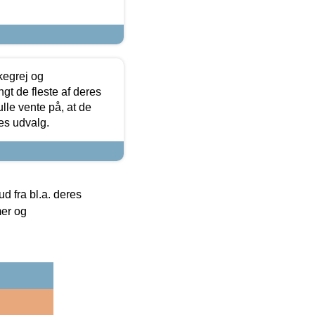
kegrej og
angt de fleste af deres
ulle vente på, at de
res udvalg.
 fra bl.a. deres
mer og