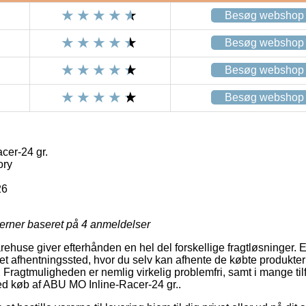
Besøg webshop
Besøg webshop
Besøg webshop
Besøg webshop
cer-24 gr.
ory
26
jerner baseret på
4
anmeldelser
rehuse giver efterhånden en hel del forskellige fragtløsninger. En
il et afhentningssted, hvor du selv kan afhente de købte produkter
. Fragtmuligheden er nemlig virkelig problemfri, samt i mange ti
ved køb af ABU MO Inline-Racer-24 gr..