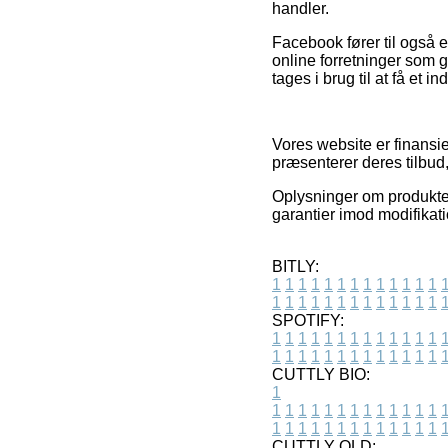
handler.
Facebook fører til også eg
online forretninger som 
tages i brug til at få et i
Vores website er finansie
præsenterer deres tilbud
Oplysninger om produkter
garantier imod modifikati
BITLY:
1
1
1
1
1
1
1
1
1
1
1
1
1
1
1
1
1
1
1
1
1
1
1
1
1
1
SPOTIFY:
1
1
1
1
1
1
1
1
1
1
1
1
1
1
1
1
1
1
1
1
1
1
1
1
1
1
CUTTLY BIO:
1
1
1
1
1
1
1
1
1
1
1
1
1
1
1
1
1
1
1
1
1
1
1
1
1
1
1
CUTTLY OLD: