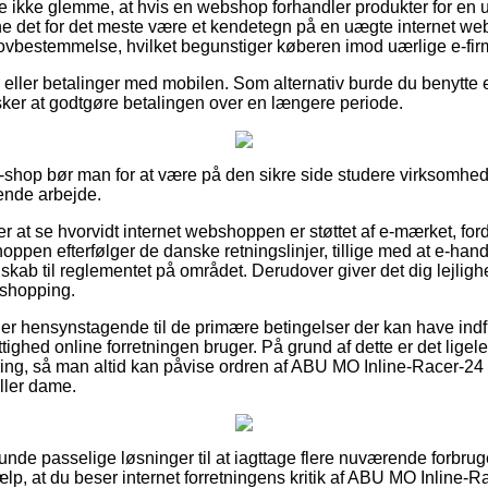
e ikke glemme, at hvis en webshop forhandler produkter for en 
unne det for det meste være et kendetegn på en uægte internet we
 lovbestemmelse, hvilket begunstiger køberen imod uærlige e-fir
ger eller betalinger med mobilen. Som alternativ burde du benytte 
nsker at godtgøre betalingen over en længere periode.
-shop bør man for at være på den sikre side studere virksomhede
ende arbejde.
 at se hvorvidt internet webshoppen er støttet af e-mærket, ford
oppen efterfølger de danske retningslinjer, tillige med at e-han
dskab til reglementet på området. Derudover giver det dig lejlighe
 shopping.
u er hensynstagende til de primære betingelser der kan have indf
tighed online forretningen bruger. På grund af dette er det ligel
ring, så man altid kan påvise ordren af ABU MO Inline-Racer-24 
ller dame.
lunde passelige løsninger til at iagttage flere nuværende forbrug
jælp, at du beser internet forretningens kritik af ABU MO Inline-R