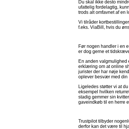
Du skal ikke desto mindr
ufattelig fordelagtig, k
trods alt omfavnet af en
Vi tilråder kortbestillin
f.eks. ViaBill, hvis du ø
Før nogen handler i en e
er dog gerne et tidskræv
En anden valgmulighed er
erklæring om at online sh
jurister der har nøje ken
oplever besvær med din
Ligeledes støtter vi at d
eksempel hvilken returret
stadig gemmer sin kvitte
gaveindkøb til en herre e
Trustpilot tilbyder nogen
derfor kan det være til h