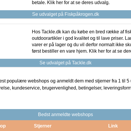
betale. Klik her for at se deres udvalg.
Se udvalget på Fiskpåkrogen.dk
Hos Tackle.dk kan du købe en bred række af fis
outdoorartikler i god kvalitet og til lave priser. L
varer er på lager og du vil derfor normalt ikke sk
først bestiller en vare hjem. Klik her for at se de
Se udvalget på Tackle.dk
t populære webshops og anmeldt dem med stjerner fra 1 til 5 ud
rrelse, kundeservice, brugervenlighed, betingelser, leveringsfor
Bedst anmeldte webshops
op
Stjerner
Link