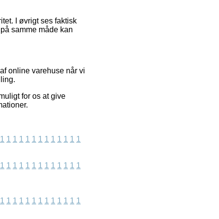
et. I øvrigt ses faktisk
lket på samme måde kan
af online varehuse når vi
ling.
ligt for os at give
mationer.
1
1
1
1
1
1
1
1
1
1
1
1
1
1
1
1
1
1
1
1
1
1
1
1
1
1
1
1
1
1
1
1
1
1
1
1
1
1
1