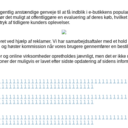
entlig anstændige genveje til at få indblik i e-butikkens popularit
gør det muligt at offentliggøre en evaluering af deres køb, hvi
ndtryk af tidligere kunders oplevelser.
ret ved hjælp af reklamer. Vi har samarbejdsaftaler med et hold 
, og høster kommission når vores brugere gennemfører en bestil
 og online virksomheder opretholdes jævnligt, men det er ikke mu
oner der muligvis er lavet efter sidste opdatering af sidens infor
1
1
1
1
1
1
1
1
1
1
1
1
1
1
1
1
1
1
1
1
1
1
1
1
1
1
1
1
1
1
1
1
1
1
1
1
1
1
1
1
1
1
1
1
1
1
1
1
1
1
1
1
1
1
1
1
1
1
1
1
1
1
1
1
1
1
1
1
1
1
1
1
1
1
1
1
1
1
1
1
1
1
1
1
1
1
1
1
1
1
1
1
1
1
1
1
1
1
1
1
1
1
1
1
1
1
1
1
1
1
1
1
1
1
1
1
1
1
1
1
1
1
1
1
1
1
1
1
1
1
1
1
1
1
1
1
1
1
1
1
1
1
1
1
1
1
1
1
1
1
1
1
1
1
1
1
1
1
1
1
1
1
1
1
1
1
1
1
1
1
1
1
1
1
1
1
1
1
1
1
1
1
1