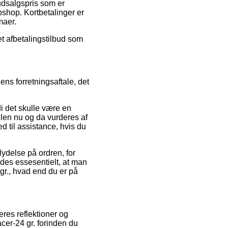
udsalgspris som er
bshop. Kortbetalinger er
maer.
et afbetalingstilbud som
ns forretningsaftale, det
i det skulle være en
dlen nu og da vurderes af
d til assistance, hvis du
lydelse på ordren, for
edes essesentielt, at man
gr., hvad end du er på
eres reflektioner og
acer-24 gr. forinden du