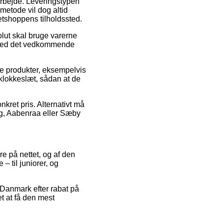
t arbejde. Leveringstypen
metode vil dog altid
etshoppens tilholdssted.
lut skal bruge varerne
t ved det vedkommende
 produkter, eksempelvis
klokkeslæt, sådan at de
nkret pris. Alternativt må
erg, Aabenraa eller Sæby
ere på nettet, og af den
– til juniorer, og
 Danmark efter rabat på
t at få den mest