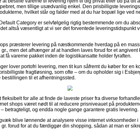
 at bestille varerne til levering hjem til dig privat eller ud på di
ebret, men tillige usædvanlig enkel. Den prisbilligste leverings
odukterne, hvilket står og falder med at du har bopæl lige ved n
Default Category er selvfølgelig rigtig bestemmende om du abso
et altså væsentligt at vi ser det forventede leveringstidspunk
hops præsterer levering på næstkommende hverdag på en masse
r., men det afhænger af at handlen laves forud for et angivent 
 at få varerne pakket inden de logistikansatte holder fyraften.
er lover portofri levering, men tit kun såfremt du køber for en ko
prisbilligste fragtløsning, som ofte – om du opholder sig i Esbj
e bestillingen til et afhentningssted.
fleksibelt for alle at finde de laveste priser fra diverse forhandl
ternet shops været nødt til at reducere prisniveauet på produkterne 
 – betragteligt, og endda nogle gange garantere gratis levering.
igvæk blive lønnende at analysere visse internet virksomheder i
r. forud for at du færdiggør din shopping, sådan at man er sikre