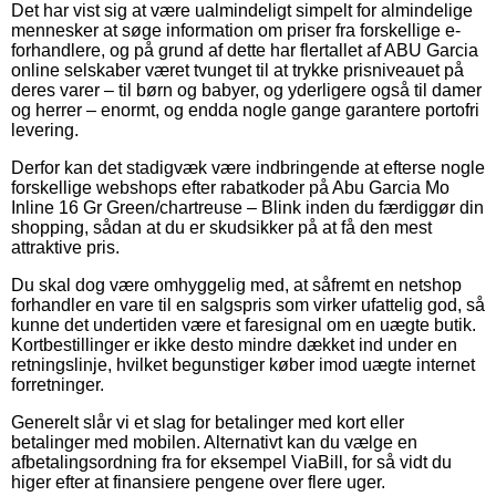
Det har vist sig at være ualmindeligt simpelt for almindelige
mennesker at søge information om priser fra forskellige e-
forhandlere, og på grund af dette har flertallet af ABU Garcia
online selskaber været tvunget til at trykke prisniveauet på
deres varer – til børn og babyer, og yderligere også til damer
og herrer – enormt, og endda nogle gange garantere portofri
levering.
Derfor kan det stadigvæk være indbringende at efterse nogle
forskellige webshops efter rabatkoder på Abu Garcia Mo
Inline 16 Gr Green/chartreuse – Blink inden du færdiggør din
shopping, sådan at du er skudsikker på at få den mest
attraktive pris.
Du skal dog være omhyggelig med, at såfremt en netshop
forhandler en vare til en salgspris som virker ufattelig god, så
kunne det undertiden være et faresignal om en uægte butik.
Kortbestillinger er ikke desto mindre dækket ind under en
retningslinje, hvilket begunstiger køber imod uægte internet
forretninger.
Generelt slår vi et slag for betalinger med kort eller
betalinger med mobilen. Alternativt kan du vælge en
afbetalingsordning fra for eksempel ViaBill, for så vidt du
higer efter at finansiere pengene over flere uger.