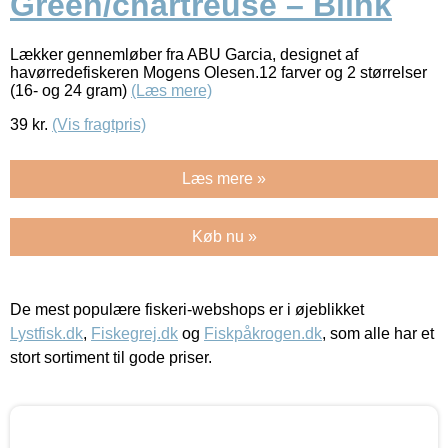
Green/chartreuse – Blink
Lækker gennemløber fra ABU Garcia, designet af
havørredefiskeren Mogens Olesen.12 farver og 2 størrelser
(16- og 24 gram)
(Læs mere)
39
kr.
(Vis fragtpris)
Læs mere »
Køb nu »
De mest populære fiskeri-webshops er i øjeblikket
Lystfisk.dk
,
Fiskegrej.dk
og
Fiskpåkrogen.dk
, som alle har et
stort sortiment til gode priser.