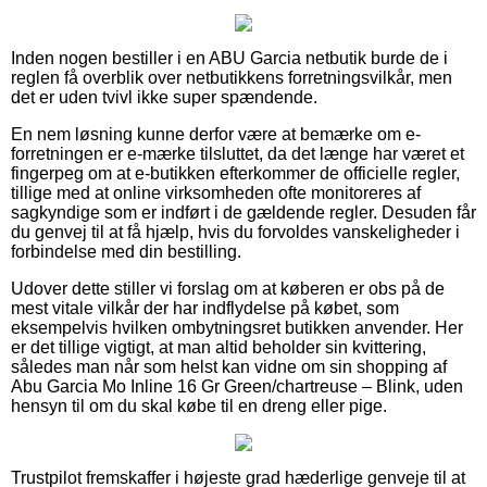
Inden nogen bestiller i en ABU Garcia netbutik burde de i
reglen få overblik over netbutikkens forretningsvilkår, men
det er uden tvivl ikke super spændende.
En nem løsning kunne derfor være at bemærke om e-
forretningen er e-mærke tilsluttet, da det længe har været et
fingerpeg om at e-butikken efterkommer de officielle regler,
tillige med at online virksomheden ofte monitoreres af
sagkyndige som er indført i de gældende regler. Desuden får
du genvej til at få hjælp, hvis du forvoldes vanskeligheder i
forbindelse med din bestilling.
Udover dette stiller vi forslag om at køberen er obs på de
mest vitale vilkår der har indflydelse på købet, som
eksempelvis hvilken ombytningsret butikken anvender. Her
er det tillige vigtigt, at man altid beholder sin kvittering,
således man når som helst kan vidne om sin shopping af
Abu Garcia Mo Inline 16 Gr Green/chartreuse – Blink, uden
hensyn til om du skal købe til en dreng eller pige.
Trustpilot fremskaffer i højeste grad hæderlige genveje til at