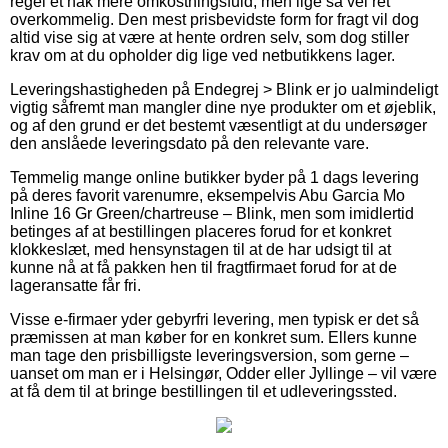
regel et hak mere omkostningsfuld, men lige så vel ret
overkommelig. Den mest prisbevidste form for fragt vil dog
altid vise sig at være at hente ordren selv, som dog stiller
krav om at du opholder dig lige ved netbutikkens lager.
Leveringshastigheden på Endegrej > Blink er jo ualmindeligt
vigtig såfremt man mangler dine nye produkter om et øjeblik,
og af den grund er det bestemt væsentligt at du undersøger
den anslåede leveringsdato på den relevante vare.
Temmelig mange online butikker byder på 1 dags levering
på deres favorit varenumre, eksempelvis Abu Garcia Mo
Inline 16 Gr Green/chartreuse – Blink, men som imidlertid
betinges af at bestillingen placeres forud for et konkret
klokkeslæt, med hensynstagen til at de har udsigt til at
kunne nå at få pakken hen til fragtfirmaet forud for at de
lageransatte får fri.
Visse e-firmaer yder gebyrfri levering, men typisk er det så
præmissen at man køber for en konkret sum. Ellers kunne
man tage den prisbilligste leveringsversion, som gerne –
uanset om man er i Helsingør, Odder eller Jyllinge – vil være
at få dem til at bringe bestillingen til et udleveringssted.