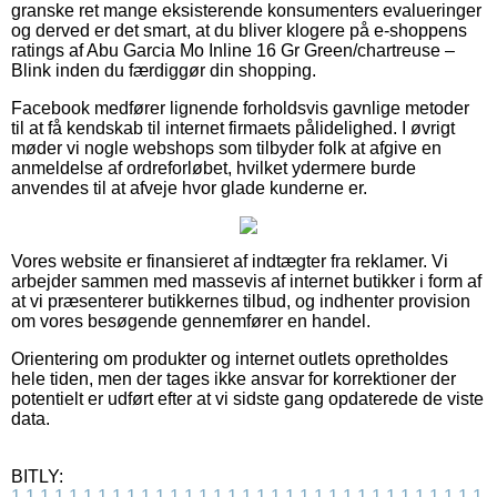
granske ret mange eksisterende konsumenters evalueringer
og derved er det smart, at du bliver klogere på e-shoppens
ratings af Abu Garcia Mo Inline 16 Gr Green/chartreuse –
Blink inden du færdiggør din shopping.
Facebook medfører lignende forholdsvis gavnlige metoder
til at få kendskab til internet firmaets pålidelighed. I øvrigt
møder vi nogle webshops som tilbyder folk at afgive en
anmeldelse af ordreforløbet, hvilket ydermere burde
anvendes til at afveje hvor glade kunderne er.
Vores website er finansieret af indtægter fra reklamer. Vi
arbejder sammen med massevis af internet butikker i form af
at vi præsenterer butikkernes tilbud, og indhenter provision
om vores besøgende gennemfører en handel.
Orientering om produkter og internet outlets opretholdes
hele tiden, men der tages ikke ansvar for korrektioner der
potentielt er udført efter at vi sidste gang opdaterede de viste
data.
BITLY:
1
1
1
1
1
1
1
1
1
1
1
1
1
1
1
1
1
1
1
1
1
1
1
1
1
1
1
1
1
1
1
1
1