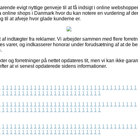
rende evigt nyttige genveje til at få indsigt i online webshopp
a online shops i Danmark hvor du kan notere en vurdering af d
ug til at afveje hvor glade kunderne er.
 af indtægter fra reklamer. Vi arbejder sammen med flere forretni
es varer, og indkasserer honorar under forudsætning af at de 
.
r og forretninger på nettet opdateres tit, men vi kan ikke gara
efter at vi senest opdaterede sidens informationer.
1
1
1
1
1
1
1
1
1
1
1
1
1
1
1
1
1
1
1
1
1
1
1
1
1
1
1
1
1
1
1
1
1
1
1
1
1
1
1
1
1
1
1
1
1
1
1
1
1
1
1
1
1
1
1
1
1
1
1
1
1
1
1
1
1
1
1
1
1
1
1
1
1
1
1
1
1
1
1
1
1
1
1
1
1
1
1
1
1
1
1
1
1
1
1
1
1
1
1
1
1
1
1
1
1
1
1
1
1
1
1
1
1
1
1
1
1
1
1
1
1
1
1
1
1
1
1
1
1
1
1
1
1
1
1
1
1
1
1
1
1
1
1
1
1
1
1
1
1
1
1
1
1
1
1
1
1
1
1
1
1
1
1
1
1
1
1
1
1
1
1
1
1
1
1
1
1
1
1
1
1
1
1