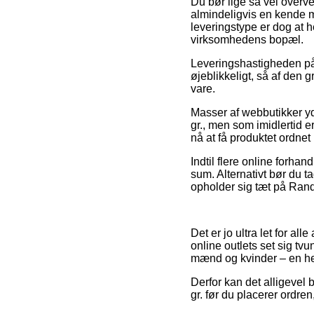
Du bør lige så vel overvej
almindeligvis en kende 
leveringstype er dog at 
virksomhedens bopæl.
Leveringshastigheden på 
øjeblikkeligt, så af den
vare.
Masser af webbutikker yd
gr., men som imidlertid e
nå at få produktet ordnet
Indtil flere online forhan
sum. Alternativt bør du t
opholder sig tæt på Rander
Det er jo ultra let for al
online outlets set sig tvu
mænd og kvinder – en he
Derfor kan det alligevel 
gr. før du placerer ordren