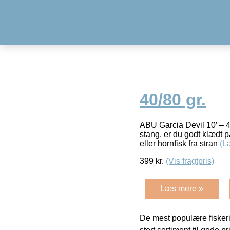
40/80 gr.
ABU Garcia Devil 10′ – 4
stang, er du godt klædt på
eller hornfisk fra stran
(L
399
kr.
(Vis fragtpris)
Læs mere »
De mest populære fiskeri