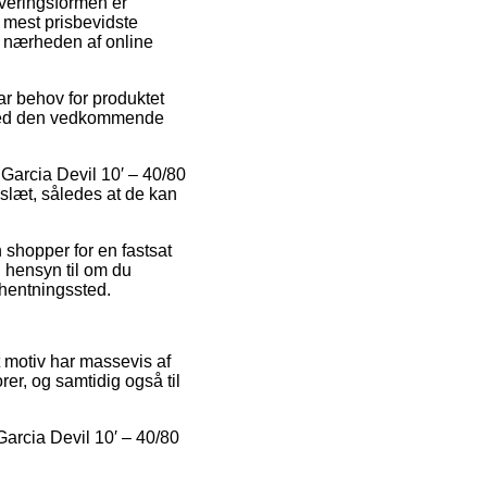
Leveringsformen er
 mest prisbevidste
i nærheden af online
r behov for produktet
et ved den vedkommende
 Garcia Devil 10′ – 40/80
eslæt, således at de kan
n shopper for en fastsat
n hensyn til om du
afhentningssted.
et motiv har massevis af
orer, og samtidig også til
 Garcia Devil 10′ – 40/80