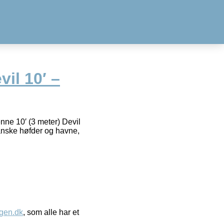
il 10′ –
nne 10′ (3 meter) Devil
e danske høfder og havne,
gen.dk
, som alle har et