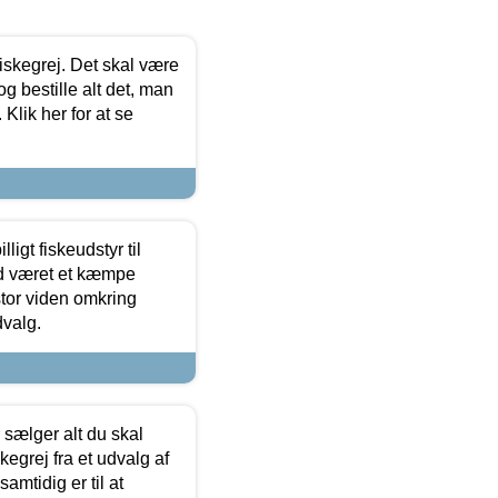
 fiskegrej. Det skal være
og bestille alt det, man
 Klik her for at se
ligt fiskeudstyr til
tid været et kæmpe
stor viden omkring
dvalg.
sælger alt du skal
skegrej fra et udvalg af
samtidig er til at