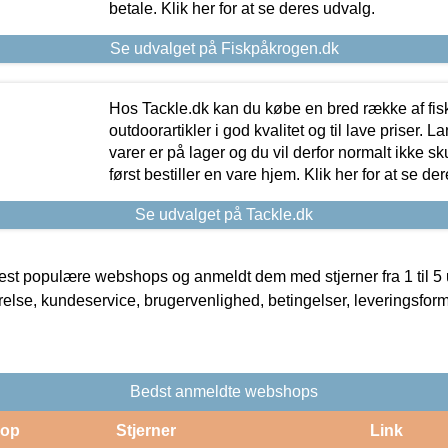
betale. Klik her for at se deres udvalg.
Se udvalget på Fiskpåkrogen.dk
Hos Tackle.dk kan du købe en bred række af fis
outdoorartikler i god kvalitet og til lave priser. L
varer er på lager og du vil derfor normalt ikke sk
først bestiller en vare hjem. Klik her for at se de
Se udvalget på Tackle.dk
t populære webshops og anmeldt dem med stjerner fra 1 til 5 ud
rrelse, kundeservice, brugervenlighed, betingelser, leveringsfor
Bedst anmeldte webshops
op
Stjerner
Link