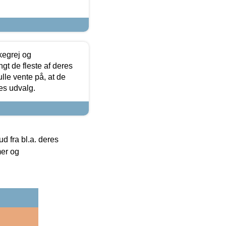
kegrej og
angt de fleste af deres
ulle vente på, at de
res udvalg.
 fra bl.a. deres
mer og