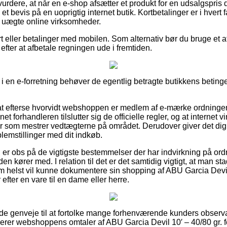
urdere, at når en e-shop afsætter et produkt for en udsalgspris 
 et bevis på en uoprigtig internet butik. Kortbetalinger er i hvert f
 uægte online virksomheder.
 eller betalinger med mobilen. Som alternativ bør du bruge et a
 efter at afbetale regningen ude i fremtiden.
 i en e-forretning behøver de egentlig betragte butikkens beting
t efterse hvorvidt webshoppen er medlem af e-mærke ordningen,
rnet forhandleren tilslutter sig de officielle regler, og at intern
ster som mestrer vedtægterne på området. Derudover giver det dig
lemstillinger med dit indkøb.
u er obs på de vigtigste bestemmelser der har indvirkning på or
 kører med. I relation til det er det samtidig vigtigt, at man s
om helst vil kunne dokumentere sin shopping af ABU Garcia Devil 
fter en vare til en dame eller herre.
 gode genveje til at fortolke mange forhenværende kunders observ
nerer webshoppens omtaler af ABU Garcia Devil 10′ – 40/80 gr. f