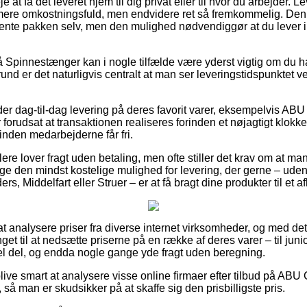
e at få det leveret hjem til dig privat eller til hvor du arbejder. 
mere omkostningsfuld, men endvidere ret så fremkommelig. Den
hente pakken selv, men den mulighed nødvendiggør at du lever 
Spinnestænger kan i nogle tilfælde være yderst vigtig om du ha
 grund er det naturligvis centralt at man ser leveringstidspunkt
er dag-til-dag levering på deres favorit varer, eksempelvis ABU
r forudsat at transaktionen realiseres forinden et nøjagtigt klokk
 inden medarbejderne får fri.
dlere lover fragt uden betaling, men ofte stiller det krav om at ma
age den mindst kostelige mulighed for levering, der gerne – ude
s, Middelfart eller Struer – er at få bragt dine produkter til et 
le at analysere priser fra diverse internet virksomheder, og med d
nget til at nedsætte priserne på en række af deres varer – til juni
l del, og endda nogle gange yde fragt uden beregning.
blive smart at analysere visse online firmaer efter tilbud på ABU
, så man er skudsikker på at skaffe sig den prisbilligste pris.