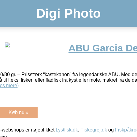
Digi Photo
ABU Garcia Dev
0/80 gr. – Prisstærk “kastekanon” fra legendariske ABU. Med de
 til f.eks. fiskeri efter fladfisk fra kyst eller mole, makrel fra d
æs mere)
Køb nu »
-webshops er i øjeblikket
Lystfisk.dk
,
Fiskegrej.dk
og
Fiskpåkro