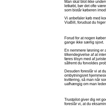
Man skal blot ikke underv
letkøbt, bør det ofte være
som bistår køberen imod
Vi anbefaler køb med kort
ViaBill, forudsat du higer
Forud for at nogen køber
gange ikke særlig sjovt.
En nemmere løsning er a
tilkendegivelse af at inte
føres tilsyn med af juri
såfremt du forvoldes prob
Desuden foreslår vi at d
ombytningsret hjemmesiden
kvittering, så man når s
uafhængig om man leder e
Trustpilot giver dig ret
foreslår vi, at du eksami