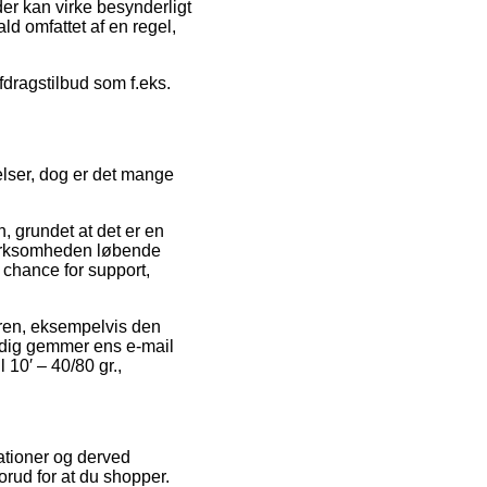
der kan virke besynderligt
ald omfattet af en regel,
fdragstilbud som f.eks.
elser, dog er det mange
 grundet at det er en
et virksomheden løbende
 chance for support,
dren, eksempelvis den
tadig gemmer ens e-mail
10′ – 40/80 gr.,
ationer og derved
orud for at du shopper.