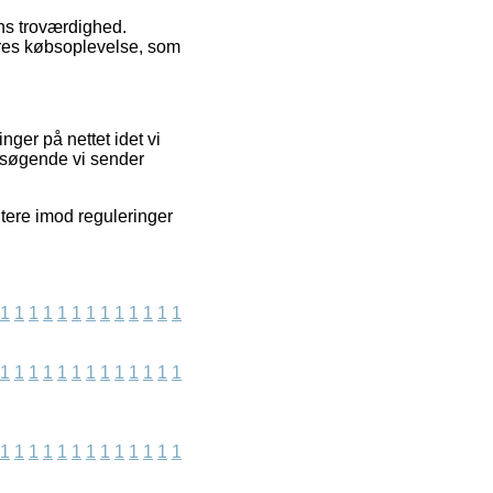
ens troværdighed.
eres købsoplevelse, som
nger på nettet idet vi
besøgende vi sender
ntere imod reguleringer
1
1
1
1
1
1
1
1
1
1
1
1
1
1
1
1
1
1
1
1
1
1
1
1
1
1
1
1
1
1
1
1
1
1
1
1
1
1
1