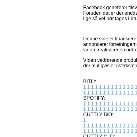
Facebook genererer tilsva
Foruden det er der endd
lige så vel bør tages i br
Denne side er finansieret
annoncerer forretningern
videre realiserer en ordre
Viden vedrørende produkte
der muligvis er iværksat 
BITLY:
1
1
1
1
1
1
1
1
1
1
1
1
1
1
1
1
1
1
1
1
1
1
1
1
1
1
SPOTIFY:
1
1
1
1
1
1
1
1
1
1
1
1
1
1
1
1
1
1
1
1
1
1
1
1
1
1
CUTTLY BIO:
1
1
1
1
1
1
1
1
1
1
1
1
1
1
1
1
1
1
1
1
1
1
1
1
1
1
1
CUTTLY OLD: