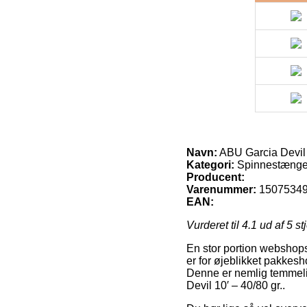
Navn:
ABU Garcia Devil 1
Kategori:
Spinnestænge
Producent:
Varenummer:
1507534
EAN:
Vurderet til
4.1
ud af 5 st
En stor portion webshops
er for øjeblikket pakkesh
Denne er nemlig temmelig
Devil 10′ – 40/80 gr..