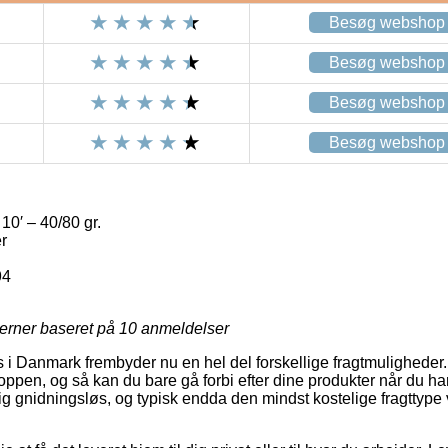
Besøg webshop
Besøg webshop
Besøg webshop
Besøg webshop
0′ – 40/80 gr.
r
94
jerner baseret på
10
anmeldelser
 i Danmark frembyder nu en hel del forskellige fragtmulighede
oppen, og så kan du bare gå forbi efter dine produkter når du ha
 gnidningsløs, og typisk endda den mindst kostelige fragttype