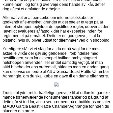
kunne man i og for sig overveje dens handelsvilkår, det er
dog oftest et omfattende arbejde.
Alternativet er at bemærke om internet selskabet er
godkendt af e-mærket, grundet at det ofte er et tegn på at
internet shoppen opfylder de opstillede regler, udover at den
jævnligt evalueres af fagfolk der har ekspertise inden for
reglementet på området. Dette er en god genvej til at få
bistand, hvis du bliver udsat for dilemmaer ved din shopping.
Yderligere slår vi et slag for at du er på vagt for de mest
aktuelle vilkår der gør sig gældende i forbindelse med
bestillingen, som for eksempel hvilken ombytningsret
netshoppen anvender. Her er det samtidig vigtigt, at man
altid bibeholder ens ordremail, således man en anden gang
kan eftervise sin ordre af ABU Garcia Beast Rattle Chamber
Agnrangle, om du skal købe en gave til en dame eller herre.
Trustpilot yder ret fortræffelige genveje til at udforske ganske
mange forhenværende konsumenters tanker og på grund af
dette går vi ind for, at du ser nærmere på e-butikkens omtaler
af ABU Garcia Beast Rattle Chamber Agnrangle forinden du
placerer din ordre.