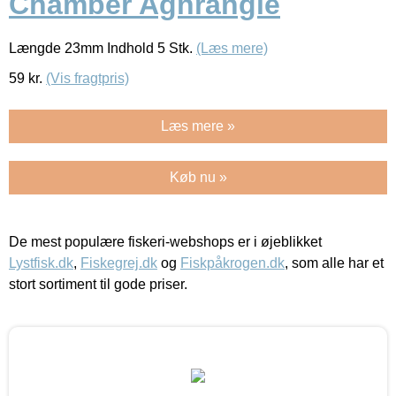
Chamber Agnrangle
Længde 23mm Indhold 5 Stk.
(Læs mere)
59
kr.
(Vis fragtpris)
Læs mere »
Køb nu »
De mest populære fiskeri-webshops er i øjeblikket
Lystfisk.dk
,
Fiskegrej.dk
og
Fiskpåkrogen.dk
, som alle har et
stort sortiment til gode priser.