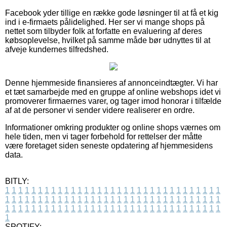
Facebook yder tillige en række gode løsninger til at få et kig
ind i e-firmaets pålidelighed. Her ser vi mange shops på
nettet som tilbyder folk at forfatte en evaluering af deres
købsoplevelse, hvilket på samme måde bør udnyttes til at
afveje kundernes tilfredshed.
Denne hjemmeside finansieres af annonceindtægter. Vi har
et tæt samarbejde med en gruppe af online webshops idet vi
promoverer firmaernes varer, og tager imod honorar i tilfælde
af at de personer vi sender videre realiserer en ordre.
Informationer omkring produkter og online shops værnes om
hele tiden, men vi tager forbehold for rettelser der måtte
være foretaget siden seneste opdatering af hjemmesidens
data.
BITLY:
1
1
1
1
1
1
1
1
1
1
1
1
1
1
1
1
1
1
1
1
1
1
1
1
1
1
1
1
1
1
1
1
1
1
1
1
1
1
1
1
1
1
1
1
1
1
1
1
1
1
1
1
1
1
1
1
1
1
1
1
1
1
1
1
1
1
1
1
1
1
1
1
1
1
1
1
1
1
1
1
1
1
1
1
1
1
1
1
1
1
1
1
1
1
1
1
1
1
1
1
SPOTIFY: