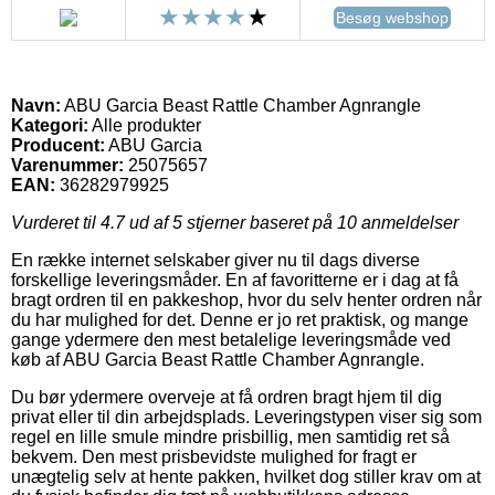
Besøg webshop
Navn:
ABU Garcia Beast Rattle Chamber Agnrangle
Kategori:
Alle produkter
Producent:
ABU Garcia
Varenummer:
25075657
EAN:
36282979925
Vurderet til
4.7
ud af 5 stjerner baseret på
10
anmeldelser
En række internet selskaber giver nu til dags diverse
forskellige leveringsmåder. En af favoritterne er i dag at få
bragt ordren til en pakkeshop, hvor du selv henter ordren når
du har mulighed for det. Denne er jo ret praktisk, og mange
gange ydermere den mest betalelige leveringsmåde ved
køb af ABU Garcia Beast Rattle Chamber Agnrangle.
Du bør ydermere overveje at få ordren bragt hjem til dig
privat eller til din arbejdsplads. Leveringstypen viser sig som
regel en lille smule mindre prisbillig, men samtidig ret så
bekvem. Den mest prisbevidste mulighed for fragt er
unægtelig selv at hente pakken, hvilket dog stiller krav om at