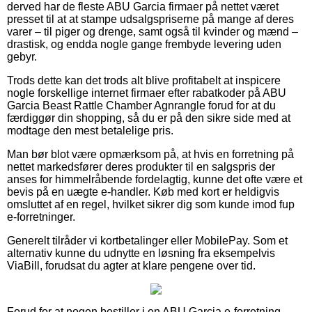
derved har de fleste ABU Garcia firmaer på nettet været
presset til at at stampe udsalgspriserne på mange af deres
varer – til piger og drenge, samt også til kvinder og mænd –
drastisk, og endda nogle gange frembyde levering uden
gebyr.
Trods dette kan det trods alt blive profitabelt at inspicere
nogle forskellige internet firmaer efter rabatkoder på ABU
Garcia Beast Rattle Chamber Agnrangle forud for at du
færdiggør din shopping, så du er på den sikre side med at
modtage den mest betalelige pris.
Man bør blot være opmærksom på, at hvis en forretning på
nettet markedsfører deres produkter til en salgspris der
anses for himmelråbende fordelagtig, kunne det ofte være et
bevis på en uægte e-handler. Køb med kort er heldigvis
omsluttet af en regel, hvilket sikrer dig som kunde imod fup
e-forretninger.
Generelt tilråder vi kortbetalinger eller MobilePay. Som et
alternativ kunne du udnytte en løsning fra eksempelvis
ViaBill, forudsat du agter at klare pengene over tid.
Forud for at nogen bestiller i en ABU Garcia e-forretning