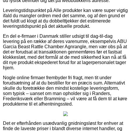
du fysisk befinder dig tæt på webbutikkens adresse.
Leveringstidspunktet på Alle produkter kan være super vigtig
ifald du mangler ordren med det samme, og af den grund er
det fuldt ud klogt at du dobbelttjekker det estimerede
leveringstidspunkt på det aktuelle produkt.
En del e-firmaer i Danmark stiller udsigt til dag-til-dag
levering på en række af deres varenumre, eksempelvis ABU
Garcia Beast Rattle Chamber Agnrangle, men vær obs på at
det er forudsat at transaktionen gennemføres før et fastsat
klokkeslæt, med det formål at de med sikkerhed kan nå at få
dit nye produkt ekspederet forud for at lagerpersonalet tager
hjem.
Nogle online firmaer frembyder fri fragt, men tit under
forudsætning af at du bestiller for en præcis sum. Alternativt
skulle du foretrække den mindst kostelige leveringsform,
som typisk – uanset om man opholder sig i Randers,
Frederiksværk eller Bramming – vil være at få dem til at køre
produkterne til et afhentningssted.
Det er efterhånden usædvanlig gnidningsløst for enhver at
finde de laveste priser i blandt diverse internet handler, og