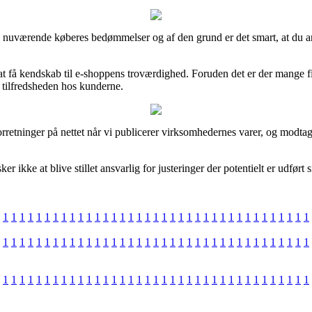
 nuværende køberes bedømmelser og af den grund er det smart, at du an
 få kendskab til e-shoppens troværdighed. Foruden det er der mange fir
e tilfredsheden hos kunderne.
rretninger på nettet når vi publicerer virksomhedernes varer, og modtage
ikke at blive stillet ansvarlig for justeringer der potentielt er udført 
1
1
1
1
1
1
1
1
1
1
1
1
1
1
1
1
1
1
1
1
1
1
1
1
1
1
1
1
1
1
1
1
1
1
1
1
1
1
1
1
1
1
1
1
1
1
1
1
1
1
1
1
1
1
1
1
1
1
1
1
1
1
1
1
1
1
1
1
1
1
1
1
1
1
1
1
1
1
1
1
1
1
1
1
1
1
1
1
1
1
1
1
1
1
1
1
1
1
1
1
1
1
1
1
1
1
1
1
1
1
1