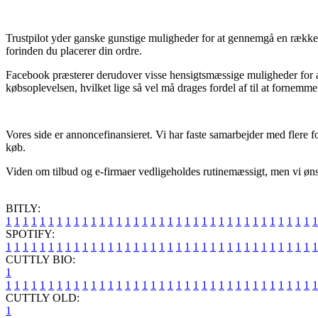
Trustpilot yder ganske gunstige muligheder for at gennemgå en række
forinden du placerer din ordre.
Facebook præsterer derudover visse hensigtsmæssige muligheder for at
købsoplevelsen, hvilket lige så vel må drages fordel af til at fornemm
Vores side er annoncefinansieret. Vi har faste samarbejder med flere fo
køb.
Viden om tilbud og e-firmaer vedligeholdes rutinemæssigt, men vi ønsker 
BITLY:
1
1
1
1
1
1
1
1
1
1
1
1
1
1
1
1
1
1
1
1
1
1
1
1
1
1
1
1
1
1
1
1
1
1
1
1
1
SPOTIFY:
1
1
1
1
1
1
1
1
1
1
1
1
1
1
1
1
1
1
1
1
1
1
1
1
1
1
1
1
1
1
1
1
1
1
1
1
1
CUTTLY BIO:
1
1
1
1
1
1
1
1
1
1
1
1
1
1
1
1
1
1
1
1
1
1
1
1
1
1
1
1
1
1
1
1
1
1
1
1
1
1
CUTTLY OLD:
1