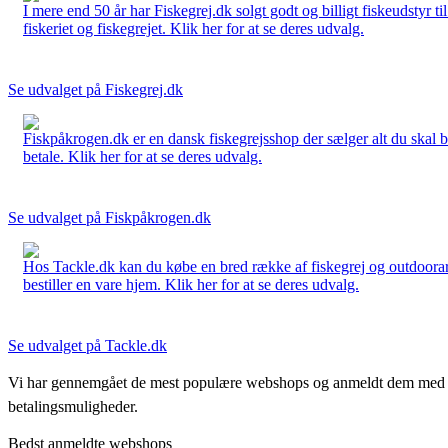
I mere end 50 år har Fiskegrej.dk solgt godt og billigt fiskeudstyr 
fiskeriet og fiskegrejet. Klik her for at se deres udvalg.
Se udvalget på Fiskegrej.dk
Fiskpåkrogen.dk er en dansk fiskegrejsshop der sælger alt du skal brug
betale. Klik her for at se deres udvalg.
Se udvalget på Fiskpåkrogen.dk
Hos Tackle.dk kan du købe en bred række af fiskegrej og outdoorartikle
bestiller en vare hjem. Klik her for at se deres udvalg.
Se udvalget på Tackle.dk
Vi har gennemgået de mest populære webshops og anmeldt dem med stjern
betalingsmuligheder.
Bedst anmeldte webshops