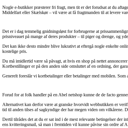
Nogle e-butikker præsterer fri fragt, men tit er det forudsat at du af
Middelfart eller Skælskør – vil være at få fragtmanden til at levere va
Det er i dag temmelig gnidningsløst for forbrugerne at prissammenlign
prisniveauet på mange af deres produkter – til piger og drenge, og yder
Det kan ikke desto mindre blive lukrativt at eftergå nogle enkelte onl
kostelige pris.
Du må imidlertid være så påvagt, at hvis en shop på nettet annoncerer 
Kortbestillinger er på den anden side omsluttet af en ordning, der gara
Generelt foreslår vi kortbetalinger eller betalinger med mobilen. Som 
Forud for at folk handler på en Abel netshop kunne de de facto genne
Alternativet kan derfor være at granske hvorvidt webbutikken er verifice
tid til anden tilses af sagkyndige der har megen viden om vilkårene. De
Dertil tilrådes det at du er sat ind i de mest relevante betingelser der
ens kvitteringsmail, så man i fremtiden vil kunne påvise sin ordre af 