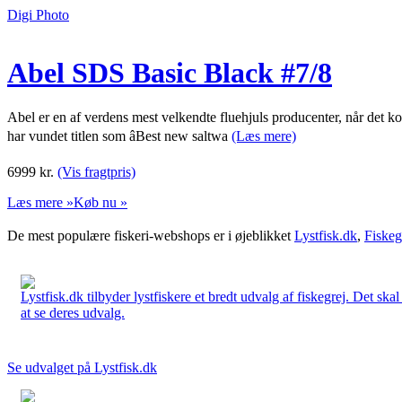
Digi Photo
Abel SDS Basic Black #7/8
Abel er en af verdens mest velkendte fluehjuls producenter, når det kom
har vundet titlen som âBest new saltwa
(Læs mere)
6999
kr.
(Vis fragtpris)
Læs mere »
Køb nu »
De mest populære fiskeri-webshops er i øjeblikket
Lystfisk.dk
,
Fiskeg
Lystfisk.dk tilbyder lystfiskere et bredt udvalg af fiskegrej. Det skal
at se deres udvalg.
Se udvalget på Lystfisk.dk