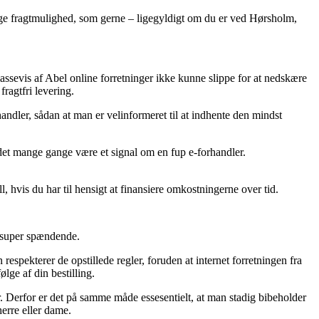
telige fragtmulighed, som gerne – ligegyldigt om du er ved Hørsholm,
assevis af Abel online forretninger ikke kunne slippe for at nedskære
ragtfri levering.
andler, sådan at man er velinformeret til at indhente den mindst
n det mange gange være et signal om en fup e-forhandler.
 hvis du har til hensigt at finansiere omkostningerne over tid.
e super spændende.
respekterer de opstillede regler, foruden at internet forretningen fra
lge af din bestilling.
ver. Derfor er det på samme måde essesentielt, at man stadig bibeholder
erre eller dame.