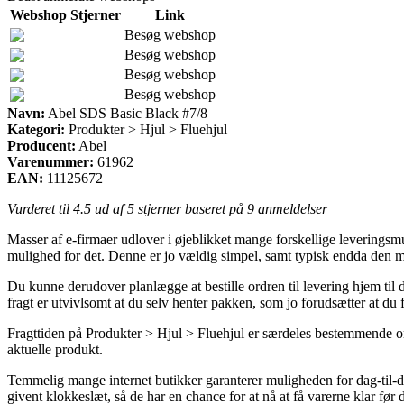
Webshop
Stjerner
Link
Besøg webshop
Besøg webshop
Besøg webshop
Besøg webshop
Navn:
Abel SDS Basic Black #7/8
Kategori:
Produkter > Hjul > Fluehjul
Producent:
Abel
Varenummer:
61962
EAN:
11125672
Vurderet til
4.5
ud af 5 stjerner baseret på
9
anmeldelser
Masser af e-firmaer udlover i øjeblikket mange forskellige leverings
mulighed for det. Denne er jo vældig simpel, samt typisk endda den 
Du kunne derudover planlægge at bestille ordren til levering hjem til d
fragt er utvivlsomt at du selv henter pakken, som jo forudsætter at du 
Fragttiden på Produkter > Hjul > Fluehjul er særdeles bestemmende om 
aktuelle produkt.
Temmelig mange internet butikker garanterer muligheden for dag-til-d
givent klokkeslæt, så de har en chance for at nå at få varerne klar før