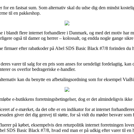
tager for en fastsat sum. Som alternativ skal du udse dig den mindst kos
rerne til en pakkeshop.
e i blandt flere internet forhandlere i Danmark, og med det motiv har m
ligere også til damer og herrer – kolossalt, og endda nogle gange sikre f
ine firmaer efter rabatkoder på Abel SDS Basic Black #7/8 forinden du h
deres varer til salg for en pris som anses for uendeligt fordelagtig, ka
nterer os overfor bedrageriske e-handler.
alternativ kan du benytte en afbetalingsordning som for eksempel ViaBill,
mløbe e-butikkens forretningsbetingelser, dog er det almindeligvis ikk
ret af e-mærket, da det ofte er en indikator for at internet forhandleren 
suden giver det dig genvej til støtte, for så vidt du møder besvær som fø
 influerer på købet, eksempelvis den returpolitik internet forretningen lo
Abel SDS Basic Black #7/8, hvad end man er på udkig efter varer til en h