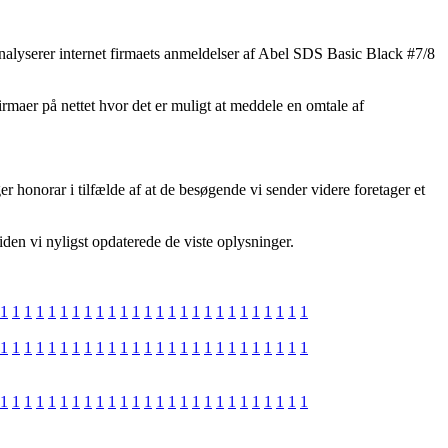
alyserer internet firmaets anmeldelser af Abel SDS Basic Black #7/8
maer på nettet hvor det er muligt at meddele en omtale af
r honorar i tilfælde af at de besøgende vi sender videre foretager et
siden vi nyligst opdaterede de viste oplysninger.
1
1
1
1
1
1
1
1
1
1
1
1
1
1
1
1
1
1
1
1
1
1
1
1
1
1
1
1
1
1
1
1
1
1
1
1
1
1
1
1
1
1
1
1
1
1
1
1
1
1
1
1
1
1
1
1
1
1
1
1
1
1
1
1
1
1
1
1
1
1
1
1
1
1
1
1
1
1