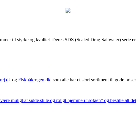
mer til styrke og kvalitet. Deres SDS (Sealed Drag Saltwater) serie er in
rej.dk
og
Fiskpåkrogen.dk
, som alle har et stort sortiment til gode priser
 være muligt at sidde stille og roligt hjemme i ”sofaen” og bestille alt de