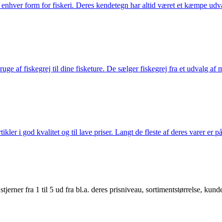
til enhver form for fiskeri. Deres kendetegn har altid været et kæmpe udv
e af fiskegrej til dine fisketure. De sælger fiskegrej fra et udvalg af mær
r i god kvalitet og til lave priser. Langt de fleste af deres varer er på
er fra 1 til 5 ud fra bl.a. deres prisniveau, sortimentstørrelse, kunde